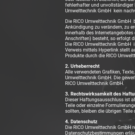
fehlerhafter und unvollständiger
Umwelttechnik GmbH kein nachwei
Die RICO Umwelttechnik GmbH beh
Ankündigung zu verändern, zu erg
innerhalb des Internetangebotes 
Anschriften) besteht, so erfolgt 
Die RICO Umwelttechnik GmbH ist 
Verweis mittels Hyperlink stellt
Produkte durch die RICO Umwelt
2. Urheberrecht
Alle verwendeten Grafiken, Texte
Umwelttechnik GmbH. Die gewerbl
RICO Umwelttechnik GmbH.
3. Rechtswirksamkeit des Haft
Dieser Haftungsausschluss ist al
Teile oder einzelne Formulierung
sollten, bleiben die übrigen Teil
4. Datenschutz
Die RICO Umwelttechnik GmbH resp
Datenschutzbestimmungen erläute