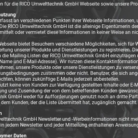
 für die RICO Umwelttechnik GmbH Webseite sowie unsere Prod
nutzung
fasst an verschiedenen Punkten ihrer Webseite Informationen,
ie RICO Umwelttechnik GmbH ist die alleinige Eigentümerin der 
mittelt oder vermietet diese Informationen in keiner Weise an 
seite bietet Besuchern verschiedene Möglichkeiten, sich für W
rtung unserer Produkte und Dienstleistungen zu registrieren. D
in die Mailing-Listen der RICO Umwelttechnik GmbH einzutragen
Name und E-Mail-Adresse). Wir nutzen diese Kontaktinformatio
ehmen, unsere Produkte oder unsere Dienstleistungen zu versen
zungsbedingungen zustimmen oder nicht. Benutzer, die sich a
hten, können zukünftige E-Mails jederzeit abbestellen.
zt keine von Kunden zur Verfügung gestellten Inhalte oder E-M
llung und Zusendung der von dem betreffenden Kunden gewünsch
ik GmbH weder für Aufforderungen genutzt noch an dritte Part
dem Kunden, der die Liste übermittelt hat, zugänglich gemacht.
n
lttechnik GmbH Newsletter und -Werbeinformationen nicht mehr
in jedem Newsletter und jeder Mitteilung enthaltenen Anweisun
nymer Daten