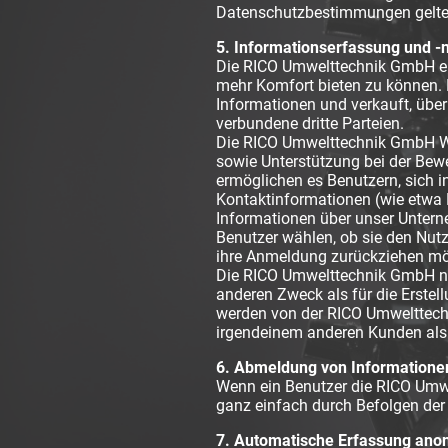
Datenschutzbestimmungen gelten
5. Informationserfassung und -
Die RICO Umwelttechnik GmbH er
mehr Komfort bieten zu können. D
Informationen und verkauft, über
verbundene dritte Parteien.
Die RICO Umwelttechnik GmbH Web
sowie Unterstützung bei der Bewe
ermöglichen es Benutzern, sich 
Kontaktinformationen (wie etwa 
Informationen über unser Untern
Benutzer wählen, ob sie den Nut
ihre Anmeldung zurückziehen möc
Die RICO Umwelttechnik GmbH nut
anderen Zweck als für die Erste
werden von der RICO Umwelttechn
irgendeinem anderen Kunden als 
6. Abmeldung von Informatione
Wenn ein Benutzer die RICO Umwe
ganz einfach durch Befolgen der 
7. Automatische Erfassung ano