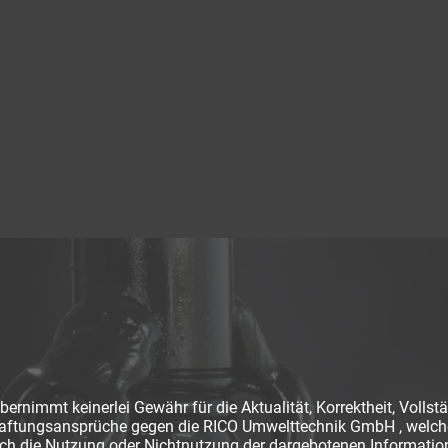
nimmt keinerlei Gewähr für die Aktualität, Korrektheit, Vollstän
 Haftungsansprüche gegen die RICO Umwelttechnik GmbH , welche
durch die Nutzung oder Nichtnutzung der dargebotenen Informati