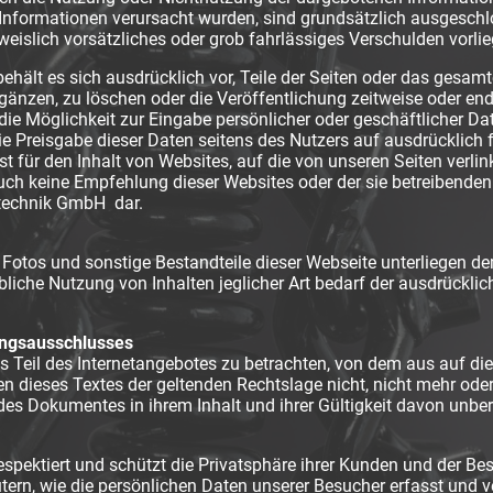
 Informationen verursacht wurden, sind grundsätzlich ausgeschl
slich vorsätzliches oder grob fahrlässiges Verschulden vorlie
ält es sich ausdrücklich vor, Teile der Seiten oder das gesam
änzen, zu löschen oder die Veröffentlichung zeitweise oder endg
die Möglichkeit zur Eingabe persönlicher oder geschäftlicher D
die Preisgabe dieser Daten seitens des Nutzers auf ausdrücklich fr
für den Inhalt von Websites, auf die von unseren Seiten verlinkt
 auch keine Empfehlung dieser Websites oder der sie betreibende
technik GmbH dar.
, Fotos und sonstige Bestandteile dieser Webseite unterliegen d
iche Nutzung von Inhalten jeglicher Art bedarf der ausdrückli
ungsausschlusses
s Teil des Internetangebotes zu betrachten, von dem aus auf di
en dieses Textes der geltenden Rechtslage nicht, nicht mehr oder
e des Dokumentes in ihrem Inhalt und ihrer Gültigkeit davon unber
ektiert und schützt die Privatsphäre ihrer Kunden und der Bes
rn, wie die persönlichen Daten unserer Besucher erfasst und 